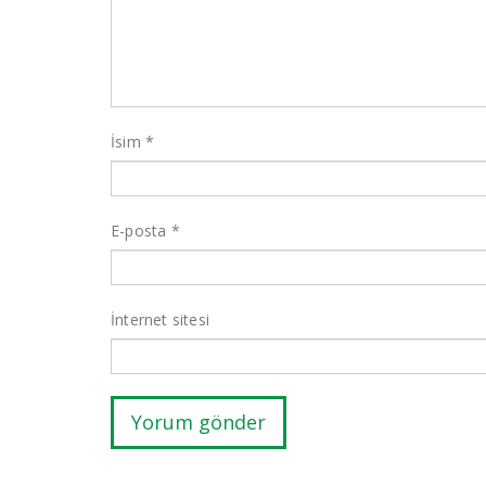
İsim
*
E-posta
*
İnternet sitesi