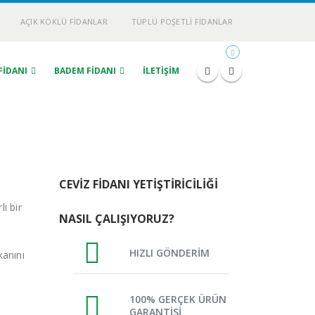
AÇIK KÖKLÜ FIDANLAR
TÜPLÜ POŞETLI FIDANLAR
FIDANI
BADEM FIDANI
İLETIŞIM
CEVIZ FIDANI YETIŞTIRICILIĞI
ı bir
NASIL ÇALIŞIYORUZ?
HIZLI GÖNDERİM
kanını
100% GERÇEK ÜRÜN
GARANTİSİ