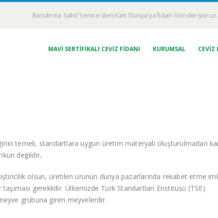
Bandırma Sahil Yenice'den tüm Dünya'ya fidan Gönderiyoruz.
MAVI SERTIFIKALI CEVIZ FIDANI
KURUMSAL
CEVIZ 
liğinin temeli, standartlara uygun üretim materyali oluşturulmadan karl
mkün değildir
.
tiricilik olsun, üretilen ürünün dünya pazarlarında rekabet etme im
r taşıması gereklidir. Ülkemizde Türk Standartları Enstitüsü (TSE)
 meyve grubuna giren meyvelerdir.