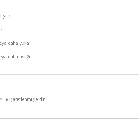
büyük
ük
eya daha yukarı
veya daha aşağı
*
ile işaretlenmişlerdir