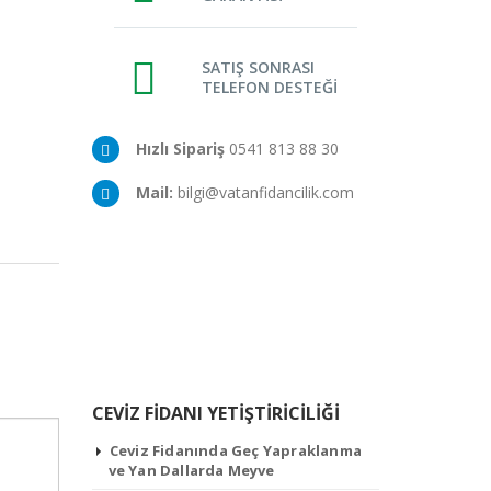
SATIŞ SONRASI
TELEFON DESTEĞİ
Hızlı Sipariş
0541 813 88 30
Mail:
bilgi@vatanfidancilik.com
CEVIZ FIDANI YETIŞTIRICILIĞI
Ceviz Fidanında Geç Yapraklanma
ve Yan Dallarda Meyve