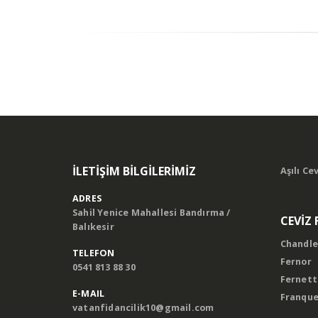
İLGILI
YAYINLAR
İLETIŞIM BILGILERIMIZ
Aşılı Ce
ADRES
Sahil Yenice Mahallesi Bandırma /
CEVİZ 
Balıkesir
Chandle
TELEFON
Fernor
0541 813 88 30
Fernett
E-MAIL
Franqu
vatanfidancilik10@gmail.com