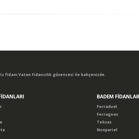
viz fidanı
Vatan Fidancılık güvencesi ile bahçenizde.
FİDANLARI
BADEM FİDANLAR
r
Ferraduel
Ferragnes
e
Teksas
ete
Nonpariel