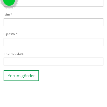
İsim
*
E-posta
*
İnternet sitesi