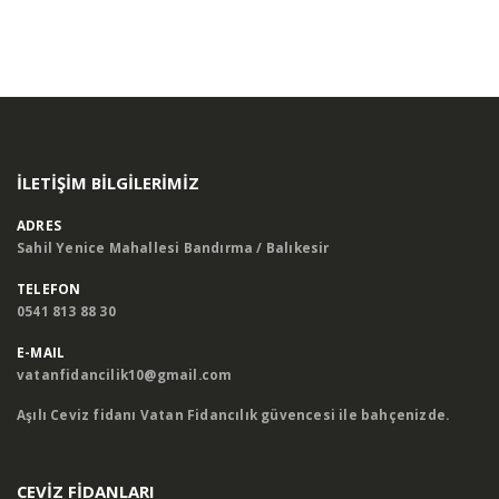
İLGILI
YAYINLAR
İLETIŞIM BILGILERIMIZ
ADRES
Sahil Yenice Mahallesi Bandırma / Balıkesir
TELEFON
0541 813 88 30
E-MAIL
vatanfidancilik10@gmail.com
Aşılı Ceviz fidanı
Vatan Fidancılık güvencesi ile bahçenizde.
CEVİZ FİDANLARI